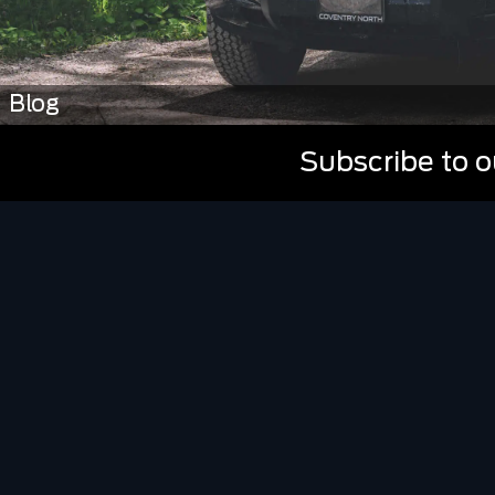
Blog
Subscribe to o