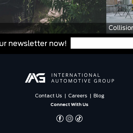
Collisio
ur newsletter now!
Contact Us
|
Careers
|
Blog
Connect With Us