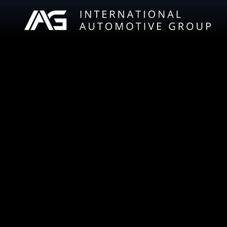
Deutsche Sunnyplayer Casino
Willkommen im Sunnyplayer Casino, wo die Sonne immer
sich durch ihre Vielfalt an Spielen und großzügige Bo
Das Sunnyplayer Casino beeindruckt mit einer breiten P
Die Vielfalt der Spiele ermöglicht es den Spielern, ein 
Ein Highlight im Sunnyplayer Casino bei
pizza-da-alex.
Willkommensbonus begrüßt, der es ermöglicht, das Cas
Promotionen, um die Spannung am Leben zu halten und 
Die Benutzeroberfläche von Sunnyplayer ist benutzerfr
Die mobile Version des Casinos ermöglicht es den Spiele
Sunnyplayer legt großen Wert auf Sicherheit und Fairnes
Die transparenten Geschäftspraktiken und der engagier
Tauchen Sie ein in die sonnige Welt des Glücksspiels 
Erfolg und möge die Sonne des Glücks stets auf Ihrer Se