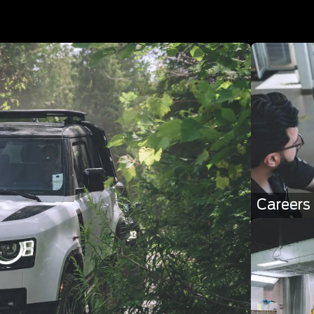
Careers